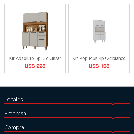
Kit Absoluto 5p+3c Cin/ar
Kit Pop Plus 4p+2c.blanco
U$S 228
U$S 108
Locales
Empresa
Compra