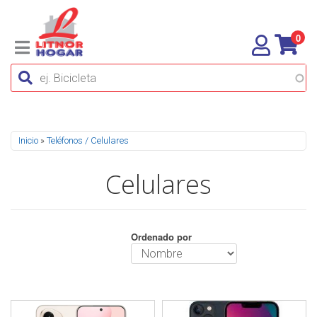
0
Se encuentra usted aquí
Inicio
»
Teléfonos / Celulares
Celulares
Ordenado por