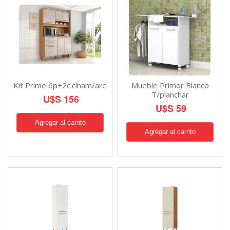
Kit Prime 6p+2c.cinam/are
Mueble Primor Blanco
T/planchar
U$S 156
U$S 59