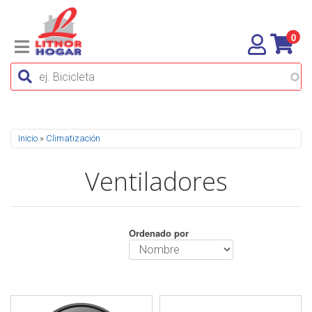
0
Se encuentra usted aquí
Inicio
»
Climatización
Ventiladores
Ordenado por