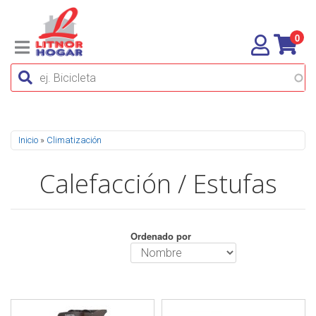
0
Se encuentra usted aquí
Inicio
»
Climatización
Calefacción / Estufas
Ordenado por