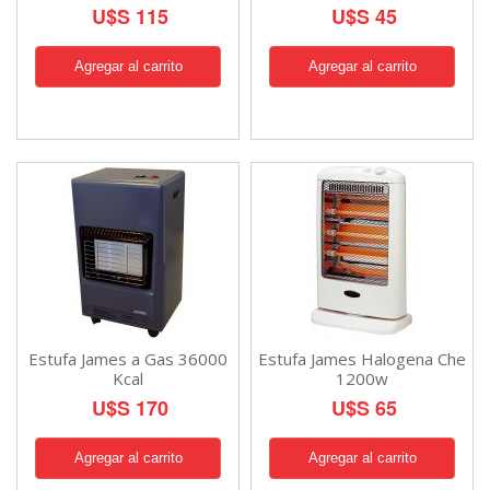
U$S 115
U$S 45
Estufa James a Gas 36000
Estufa James Halogena Che
Kcal
1200w
U$S 170
U$S 65