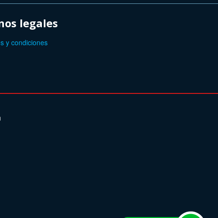
os legales
s y condiciones
n