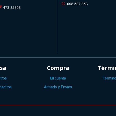
098 567 856
473 32808
sa
Compra
Términ
tros
Mi cuenta
Término
osotros
Armado y Envíos