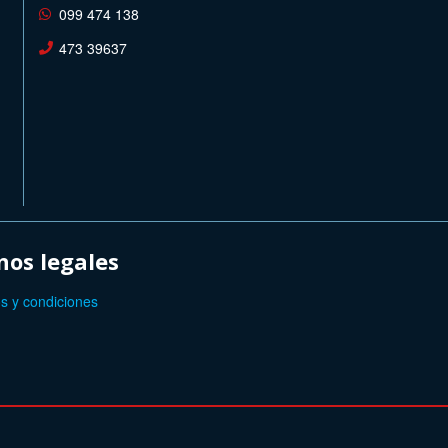
099 474 138
473 39637
os legales
s y condiciones