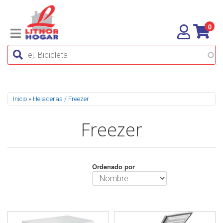
0
Se encuentra usted aquí
Inicio
»
Heladeras / Freezer
Freezer
Ordenado por