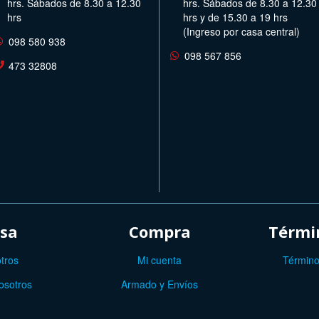
hrs. Sábados de 8.30 a 12.30
hrs. Sábados de 8.30 a 12.30
hrs
hrs y de 15.30 a 19 hrs
(Ingreso por casa central)
098 580 938
098 567 856
473 32808
sa
Compra
Términ
tros
Mi cuenta
Término
osotros
Armado y Envíos