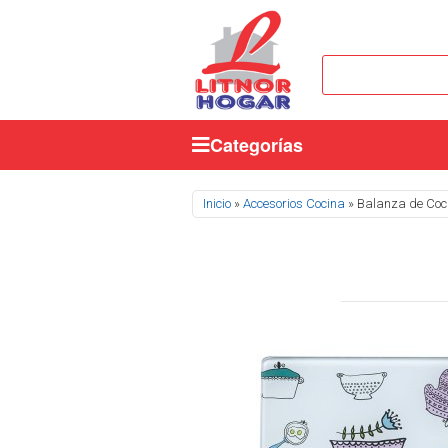
Categorías
Se encuentra usted aquí
Inicio
»
Accesorios Cocina
» Balanza de Coci