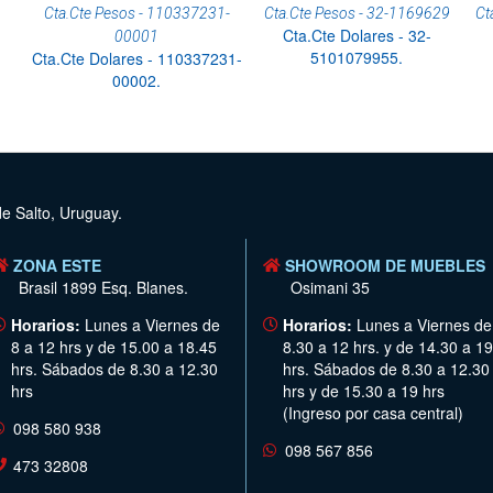
Cta.Cte Pesos - 110337231-
Cta.Cte Pesos - 32-1169629
Ct
Cta.Cte Dolares - 32-
00001
5101079955.
Cta.Cte Dolares - 110337231-
00002.
de Salto, Uruguay.
ZONA ESTE
SHOWROOM DE MUEBLES
Brasil 1899 Esq. Blanes.
Osimani 35
Horarios:
Lunes a Viernes de
Horarios:
Lunes a Viernes de
8 a 12 hrs y de 15.00 a 18.45
8.30 a 12 hrs. y de 14.30 a 19
hrs. Sábados de 8.30 a 12.30
hrs. Sábados de 8.30 a 12.30
hrs
hrs y de 15.30 a 19 hrs
(Ingreso por casa central)
098 580 938
098 567 856
473 32808