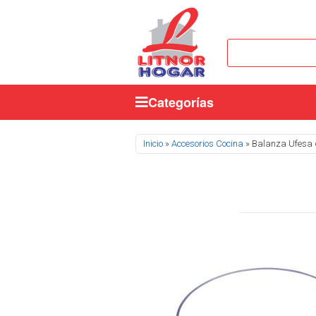
Categorías
Se encuentra usted aquí
Inicio
»
Accesorios Cocina
» Balanza Ufesa 