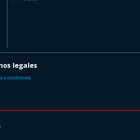
os legales
s y condiciones
n