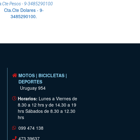
a.Cte Pesos - 9-3485290100
Cta.Cte Dolares - 9-
3485290100.
MOTOS | BICICLETAS |
DEPORTES
Uruguay 954
Horarios:
Lunes a Viernes de
8.30 a 12 hrs y de 14.30 a 19
hrs Sábados de 8.30 a 12.30
hrs
099 474 138
473 39637