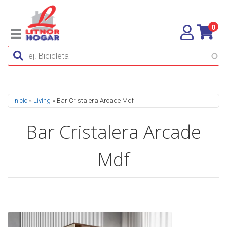
0
Se encuentra usted aquí
Inicio
»
Living
» Bar Cristalera Arcade Mdf
Bar Cristalera Arcade
Mdf