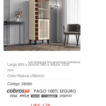
Largo 605 x Ancho 360 x Altura 1530
mm
Color Natura c/Marron
Código: 28080
U$S 176