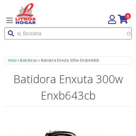
0
Se encuentra usted aquí
Inicio
»
Batidoras
» Batidora Enxuta 300w Enxb643cb
Batidora Enxuta 300w
Enxb643cb