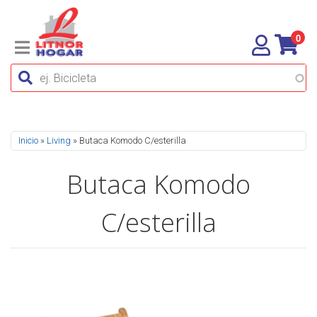
0
Se encuentra usted aquí
Inicio
»
Living
» Butaca Komodo C/esterilla
Butaca Komodo
C/esterilla