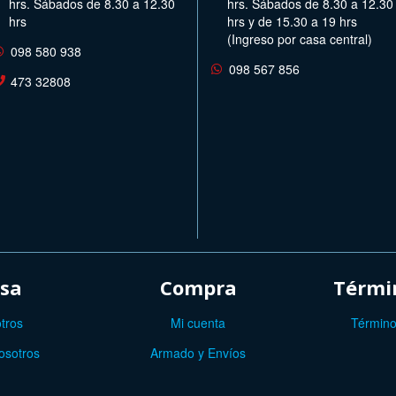
hrs. Sábados de 8.30 a 12.30
hrs. Sábados de 8.30 a 12.30
hrs
hrs y de 15.30 a 19 hrs
(Ingreso por casa central)
098 580 938
098 567 856
473 32808
sa
Compra
Términ
tros
Mi cuenta
Término
osotros
Armado y Envíos