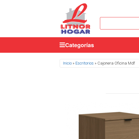
Categorías
Se encuentra usted aquí
Inicio
»
Escritorios
» Cajonera Oficina Mdf