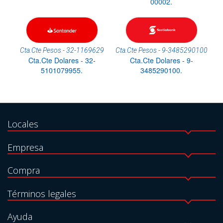
00002.
Cta.Cte Pesos - 32-1169629
Cta.Cte Pesos - 9-3485290100
Cta.Cte Dolares - 32-
Cta.Cte Dolares - 9-
5101079955.
3485290100.
Locales
Empresa
Compra
Términos legales
Ayuda