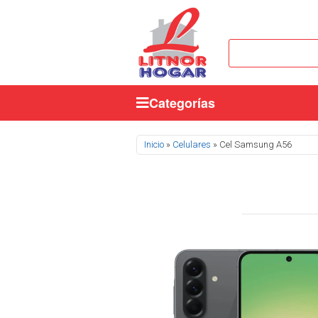
Categorías
Se encuentra usted aquí
Inicio
»
Celulares
» Cel Samsung A56