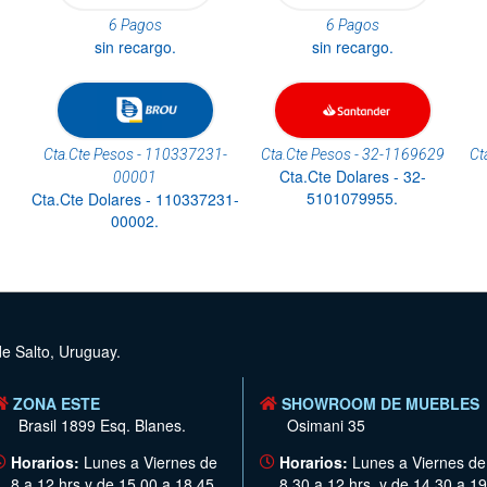
6 Pagos
6 Pagos
sin recargo.
sin recargo.
Cta.Cte Pesos - 110337231-
Cta.Cte Pesos - 32-1169629
Ct
Cta.Cte Dolares - 32-
00001
5101079955.
Cta.Cte Dolares - 110337231-
00002.
de Salto, Uruguay.
ZONA ESTE
SHOWROOM DE MUEBLES
Brasil 1899 Esq. Blanes.
Osimani 35
Horarios:
Lunes a Viernes de
Horarios:
Lunes a Viernes de
8 a 12 hrs y de 15.00 a 18.45
8.30 a 12 hrs. y de 14.30 a 19