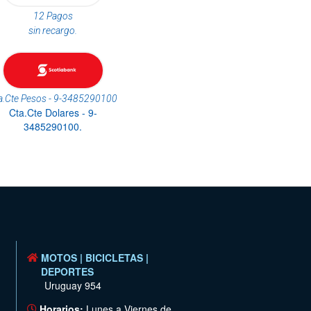
12 Pagos
sin recargo.
a.Cte Pesos - 9-3485290100
Cta.Cte Dolares - 9-
3485290100.
MOTOS | BICICLETAS |
DEPORTES
Uruguay 954
Horarios:
Lunes a Viernes de