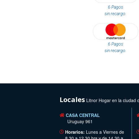
6 Pagos
sin recargo.
6 Pagos
sin recargo.
Locales
Litnor Hogar en la ciudad 
CASA CENTRAL
Uruguay 961
Horarios:
Lunes a Viernes de
8.30 a 12.30 hrs y de 14.30 a