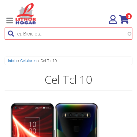
0
Se encuentra usted aquí
Inicio
»
Celulares
» Cel Tcl 10
Cel Tcl 10