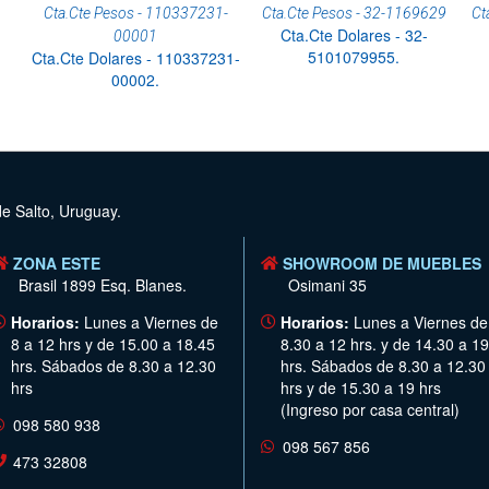
Cta.Cte Pesos - 110337231-
Cta.Cte Pesos - 32-1169629
Ct
Cta.Cte Dolares - 32-
00001
5101079955.
Cta.Cte Dolares - 110337231-
00002.
de Salto, Uruguay.
ZONA ESTE
SHOWROOM DE MUEBLES
Brasil 1899 Esq. Blanes.
Osimani 35
Horarios:
Lunes a Viernes de
Horarios:
Lunes a Viernes de
8 a 12 hrs y de 15.00 a 18.45
8.30 a 12 hrs. y de 14.30 a 19
hrs. Sábados de 8.30 a 12.30
hrs. Sábados de 8.30 a 12.30
hrs
hrs y de 15.30 a 19 hrs
(Ingreso por casa central)
098 580 938
098 567 856
473 32808