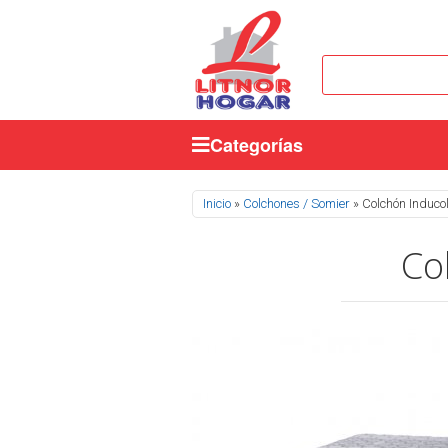
Categorías
Se encuentra usted aquí
Inicio
»
Colchones / Somier
» Colchón Induco
Co