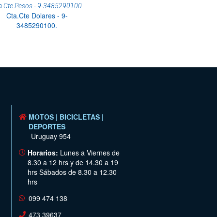
a.Cte Pesos - 9-3485290100
Cta.Cte Dolares - 9-
3485290100.
MOTOS | BICICLETAS |
DEPORTES
Uruguay 954
Horarios:
Lunes a Viernes de
8.30 a 12 hrs y de 14.30 a 19
hrs Sábados de 8.30 a 12.30
hrs
099 474 138
473 39637