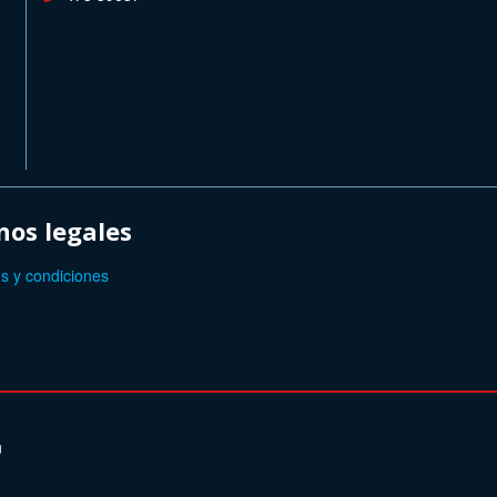
os legales
s y condiciones
n