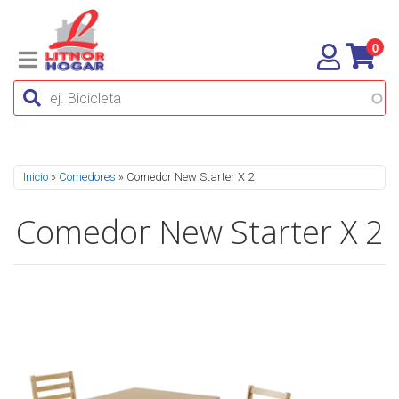
0
Se encuentra usted aquí
Inicio
»
Comedores
» Comedor New Starter X 2
Comedor New Starter X 2