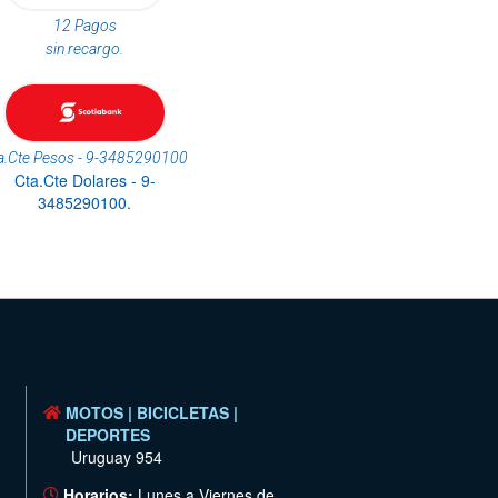
12 Pagos
sin recargo.
a.Cte Pesos - 9-3485290100
Cta.Cte Dolares - 9-
3485290100.
MOTOS | BICICLETAS |
DEPORTES
Uruguay 954
Horarios:
Lunes a Viernes de