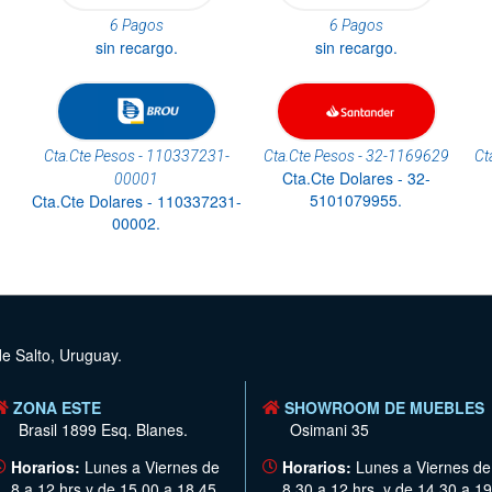
6 Pagos
6 Pagos
sin recargo.
sin recargo.
Cta.Cte Pesos - 110337231-
Cta.Cte Pesos - 32-1169629
Ct
Cta.Cte Dolares - 32-
00001
5101079955.
Cta.Cte Dolares - 110337231-
00002.
de Salto, Uruguay.
ZONA ESTE
SHOWROOM DE MUEBLES
Brasil 1899 Esq. Blanes.
Osimani 35
Horarios:
Lunes a Viernes de
Horarios:
Lunes a Viernes de
8 a 12 hrs y de 15.00 a 18.45
8.30 a 12 hrs. y de 14.30 a 19