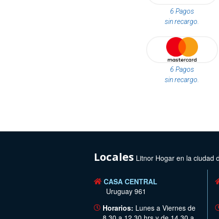
6 Pagos
sin recargo.
6 Pagos
sin recargo.
Locales
Litnor Hogar en la ciudad 
CASA CENTRAL
Uruguay 961
Horarios:
Lunes a Viernes de
8.30 a 12.30 hrs y de 14.30 a