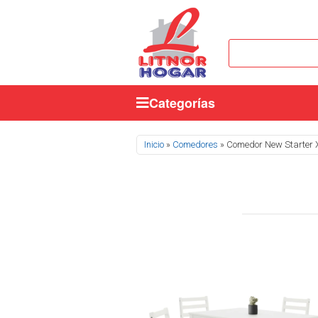
Categorías
Se encuentra usted aquí
Inicio
»
Comedores
» Comedor New Starter 