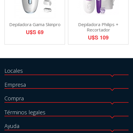
Depiladora Gama Skinpro
Depiladora Philips +
Recortador
U$S 69
U$S 109
Locales
Empresa
Compra
Términos legales
Ayuda