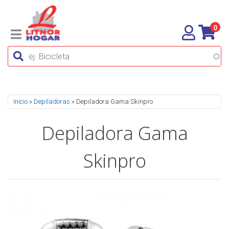
0
Se encuentra usted aquí
Inicio
»
Depiladoras
» Depiladora Gama Skinpro
Depiladora Gama
Skinpro