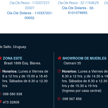
Cta.Cte Pesos - 110337231-
Cta.Cte Pesos - 32-1169629
Ct
Cta.Cte Dolares - 32-
00001
5101079955.
Cta.Cte Dolares - 110337231-
00002.
de Salto, Uruguay.
ZONA ESTE
SHOWROOM DE MUEBLES
Brasil 1899 Esq. Blanes.
Osimani 35
Horarios:
Lunes a Viernes de
Horarios:
Lunes a Viernes de
8 a 12 hrs y de 15.00 a 18.45
8.30 a 12 hrs. y de 14.30 a 19
hrs. Sábados de 8.30 a 12.30
hrs. Sábados de 8.30 a 12.30
hrs
hrs y de 15.30 a 19 hrs
(Ingreso por casa central)
098 580 938
098 567 856
473 32808