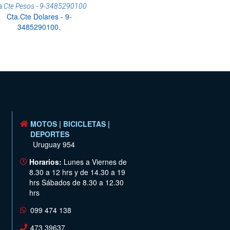
a.Cte Pesos - 9-3485290100
Cta.Cte Dolares - 9-
3485290100.
MOTOS | BICICLETAS |
DEPORTES
Uruguay 954
Horarios:
Lunes a Viernes de
8.30 a 12 hrs y de 14.30 a 19
hrs Sábados de 8.30 a 12.30
hrs
099 474 138
473 39637