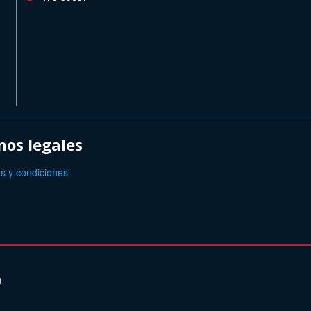
os legales
s y condiciones
n