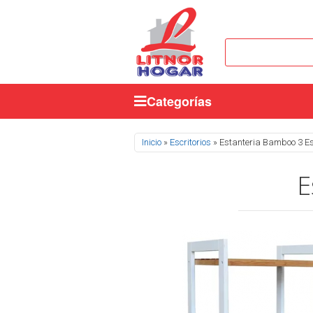
Categorías
Se encuentra usted aquí
Inicio
»
Escritorios
» Estanteria Bamboo 3 E
E