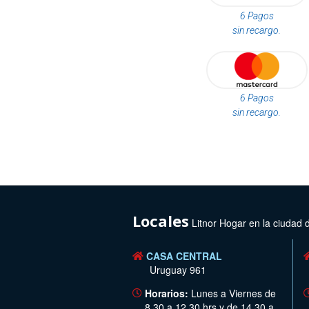
6 Pagos
sin recargo.
6 Pagos
sin recargo.
Locales
Litnor Hogar en la ciudad 
CASA CENTRAL
Uruguay 961
Horarios:
Lunes a Viernes de
8.30 a 12.30 hrs y de 14.30 a