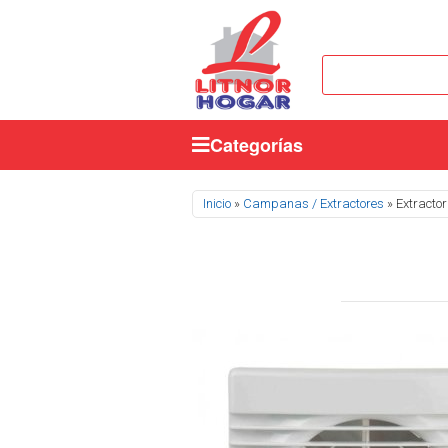
Categorías
Se encuentra usted aquí
Inicio
»
Campanas / Extractores
» Extractor