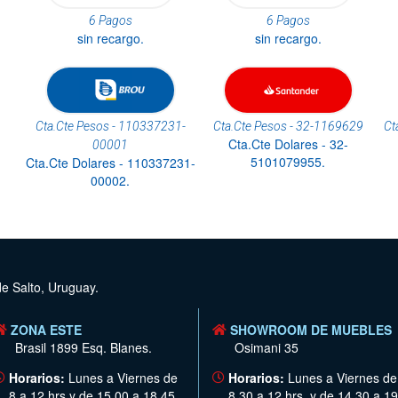
6 Pagos
6 Pagos
sin recargo.
sin recargo.
Cta.Cte Pesos - 110337231-
Cta.Cte Pesos - 32-1169629
Ct
Cta.Cte Dolares - 32-
00001
5101079955.
Cta.Cte Dolares - 110337231-
00002.
de Salto, Uruguay.
ZONA ESTE
SHOWROOM DE MUEBLES
Brasil 1899 Esq. Blanes.
Osimani 35
Horarios:
Lunes a Viernes de
Horarios:
Lunes a Viernes de
8 a 12 hrs y de 15.00 a 18.45
8.30 a 12 hrs. y de 14.30 a 19