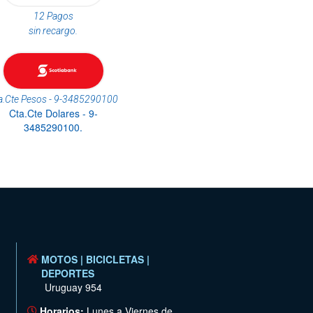
12 Pagos
sin recargo.
a.Cte Pesos - 9-3485290100
Cta.Cte Dolares - 9-
3485290100.
MOTOS | BICICLETAS |
DEPORTES
Uruguay 954
Horarios:
Lunes a Viernes de