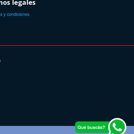
os legales
s y condiciones
n
Qué buscás?