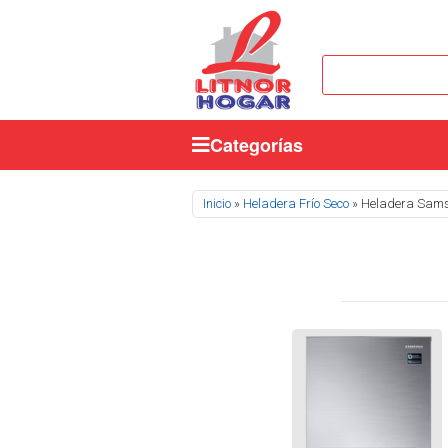
Categorías
Se encuentra usted aquí
Inicio
»
Heladera Frío Seco
» Heladera Sams