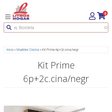
0
Se encuentra usted aquí
Inicio
»
Muebles Cocina
» Kit Prime 6p+2c.cina/negr
Kit Prime
6p+2c.cina/negr