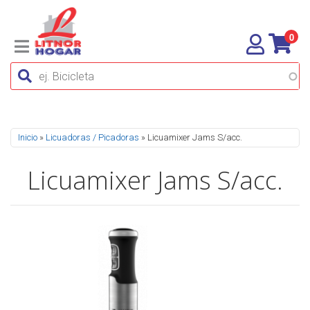
0
Se encuentra usted aquí
Inicio
»
Licuadoras / Picadoras
» Licuamixer Jams S/acc.
Licuamixer Jams S/acc.