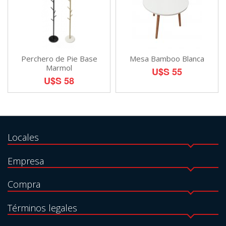
Perchero de Pie Base
Mesa Bamboo Blanca
Marmol
U$S 55
U$S 58
Locales
Empresa
Compra
Términos legales