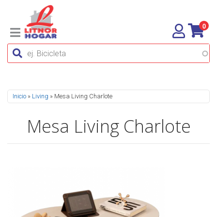
0
Se encuentra usted aquí
Inicio
»
Living
» Mesa Living Charlote
Mesa Living Charlote