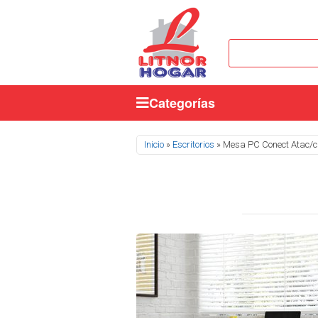
Categorías
Se encuentra usted aquí
Inicio
»
Escritorios
» Mesa PC Conect Atac/