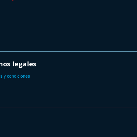
os legales
s y condiciones
n