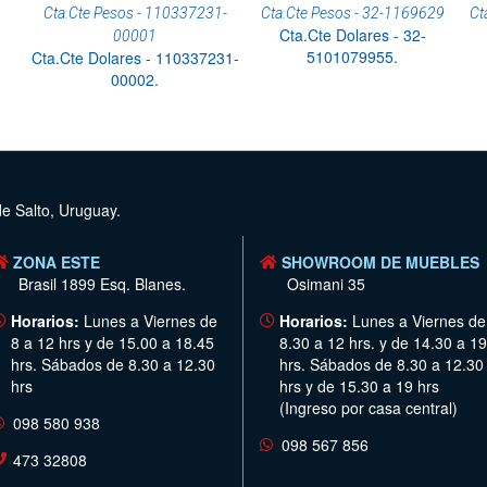
Cta.Cte Pesos - 110337231-
Cta.Cte Pesos - 32-1169629
Ct
Cta.Cte Dolares - 32-
00001
5101079955.
Cta.Cte Dolares - 110337231-
00002.
de Salto, Uruguay.
ZONA ESTE
SHOWROOM DE MUEBLES
Brasil 1899 Esq. Blanes.
Osimani 35
Horarios:
Lunes a Viernes de
Horarios:
Lunes a Viernes de
8 a 12 hrs y de 15.00 a 18.45
8.30 a 12 hrs. y de 14.30 a 19
hrs. Sábados de 8.30 a 12.30
hrs. Sábados de 8.30 a 12.30
hrs
hrs y de 15.30 a 19 hrs
(Ingreso por casa central)
098 580 938
098 567 856
473 32808