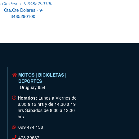
a.Cte Pesos - 9-3485290100
Cta.Cte Dolares - 9-
3485290100.
MOTOS | BICICLETAS |
DEPORTES
Uruguay 954
Horarios:
Lunes a Viernes de
8.30 a 12 hrs y de 14.30 a 19
hrs Sábados de 8.30 a 12.30
hrs
099 474 138
473 39637