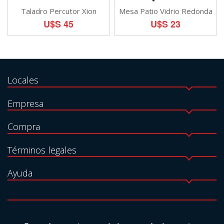
Taladro Percutor Xion
Mesa Patio Vidrio Redonda
U$S 45
U$S 23
Locales
Empresa
Compra
Términos legales
Ayuda