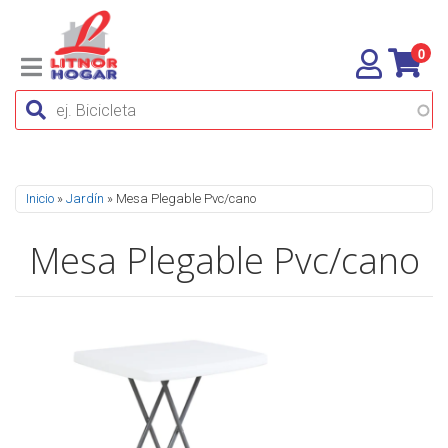
0
Se encuentra usted aquí
Inicio
»
Jardín
» Mesa Plegable Pvc/cano
Mesa Plegable Pvc/cano