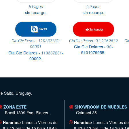
6 Pagos
6 Pagos
sin recargo.
sin recargo.
Cta.Cte Pesos - 110337231-
Cta.Cte Pesos - 32-1169629
Ct
Cta.Cte Dolares - 32-
00001
5101079955.
Cta.Cte Dolares - 110337231-
00002.
de Salto, Uruguay.
ZONA ESTE
SHOWROOM DE MUEBLES
Brasil 1899 Esq. Blanes.
Osimani 35
Horarios:
Lunes a Viernes de
Horarios:
Lunes a Viernes de
8 a 12 hrs y de 15.00 a 18.45
8.30 a 12 hrs. y de 14.30 a 19