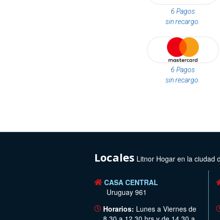
6 Pagos
sin recargo.
6 Pagos
sin recargo.
Locales
Litnor Hogar en la ciudad 
CASA CENTRAL
Uruguay 961
Horarios:
Lunes a Viernes de
8.30 a 12.30 hrs y de 14.30 a