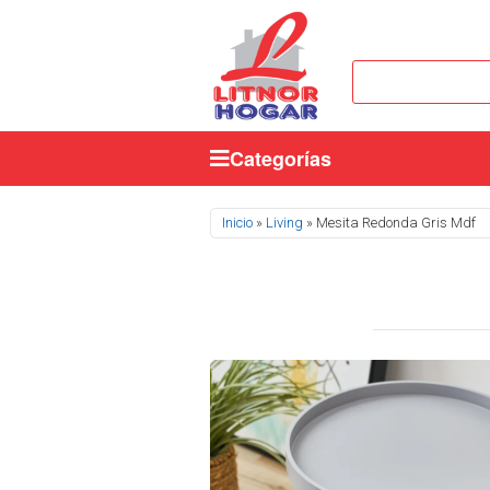
Categorías
Se encuentra usted aquí
Inicio
»
Living
» Mesita Redonda Gris Mdf