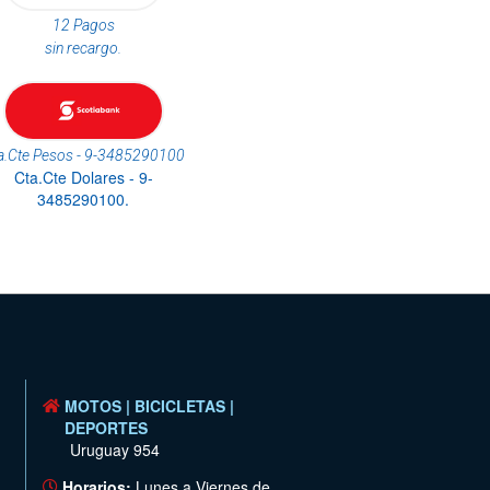
12 Pagos
sin recargo.
a.Cte Pesos - 9-3485290100
Cta.Cte Dolares - 9-
3485290100.
MOTOS | BICICLETAS |
DEPORTES
Uruguay 954
Horarios:
Lunes a Viernes de