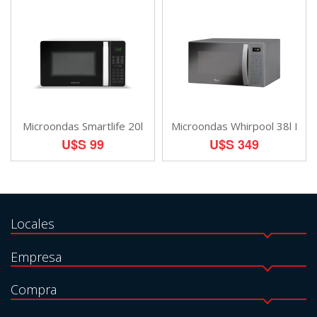
Microondas Smartlife 20l
Microondas Whirpool 38l I
U$S 99
U$S 349
Locales
Empresa
Compra