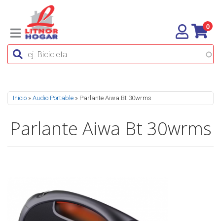
0
Se encuentra usted aquí
Inicio
»
Audio Portable
» Parlante Aiwa Bt 30wrms
Parlante Aiwa Bt 30wrms