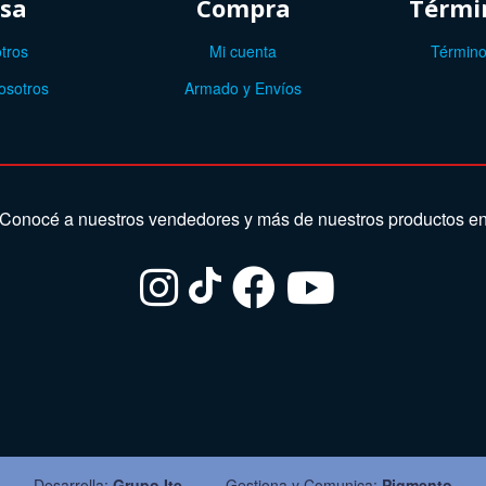
sa
Compra
Términ
tros
Mi cuenta
Término
osotros
Armado y Envíos
Conocé a nuestros vendedores y más de nuestros productos e
Desarrolla:
Grupo Ite
Gestiona y Comunica:
Pigmento