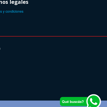
os legales
s y condiciones
n
Qué buscás?