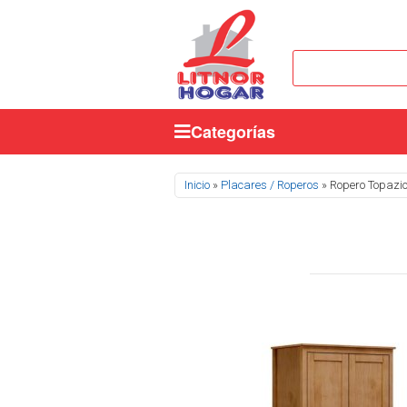
Categorías
Se encuentra usted aquí
Inicio
»
Placares / Roperos
» Ropero Topazio