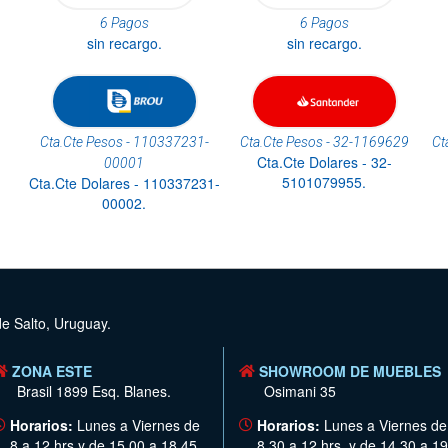
6 Pagos
6 Pagos
sin recargo.
sin recargo.
Cta.Cte Pesos - 110337231-
Cta.Cte Pesos - 32-1169629
Ct
Cta.Cte Dolares - 32-
00001
5101079955.
Cta.Cte Dolares - 110337231-
00002.
de Salto, Uruguay.
ZONA ESTE
SHOWROOM DE MUEBLES
Brasil 1899 Esq. Blanes.
Osimani 35
Horarios:
Lunes a Viernes de
Horarios:
Lunes a Viernes de
8 a 12 hrs y de 15.00 a 18.45
8.30 a 12 hrs. y de 14.30 a 19