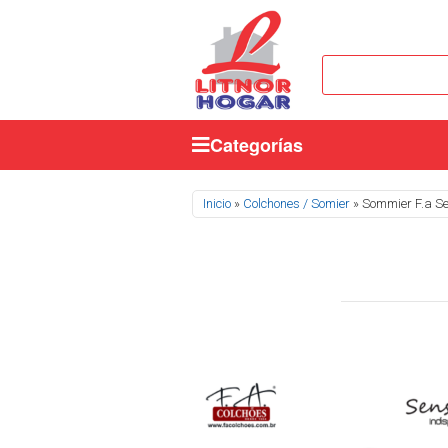
Categorías
Se encuentra usted aquí
Inicio
»
Colchones / Somier
» Sommier F.a S