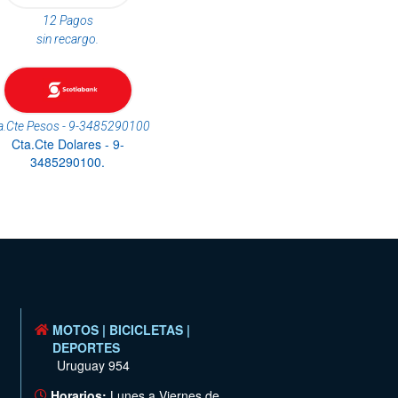
12 Pagos
sin recargo.
a.Cte Pesos - 9-3485290100
Cta.Cte Dolares - 9-
3485290100.
MOTOS | BICICLETAS |
DEPORTES
Uruguay 954
Horarios:
Lunes a Viernes de