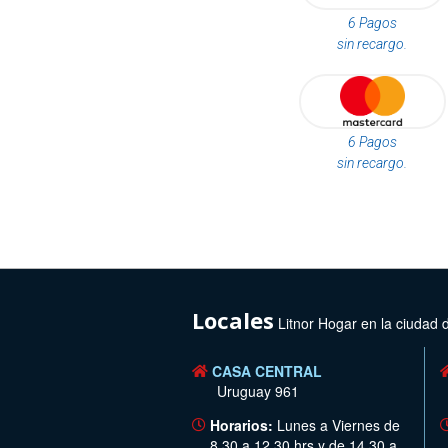
6 Pagos
sin recargo.
6 Pagos
sin recargo.
Locales
Litnor Hogar en la ciudad 
CASA CENTRAL
Uruguay 961
Horarios:
Lunes a Viernes de
8.30 a 12.30 hrs y de 14.30 a