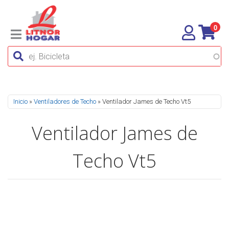
0
Se encuentra usted aquí
Inicio
»
Ventiladores de Techo
» Ventilador James de Techo Vt5
Ventilador James de
Techo Vt5