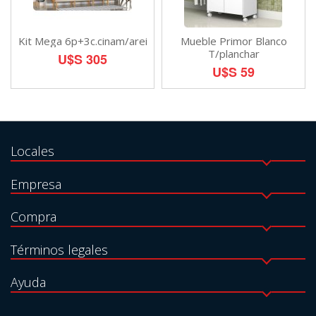
Kit Mega 6p+3c.cinam/arei
Mueble Primor Blanco
T/planchar
U$S 305
U$S 59
Locales
Empresa
Compra
Términos legales
Ayuda