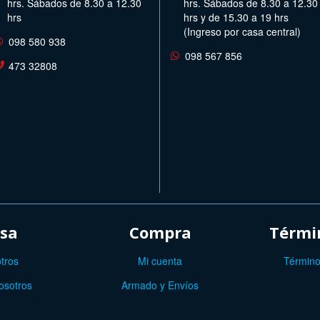
hrs. Sábados de 8.30 a 12.30
hrs. Sábados de 8.30 a 12.30
hrs
hrs y de 15.30 a 19 hrs
(Ingreso por casa central)
098 580 938
098 567 856
473 32808
sa
Compra
Términ
tros
Mi cuenta
Término
osotros
Armado y Envíos