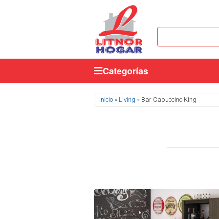
Categorías
Se encuentra usted aquí
Inicio
»
Living
» Bar Capuccino King