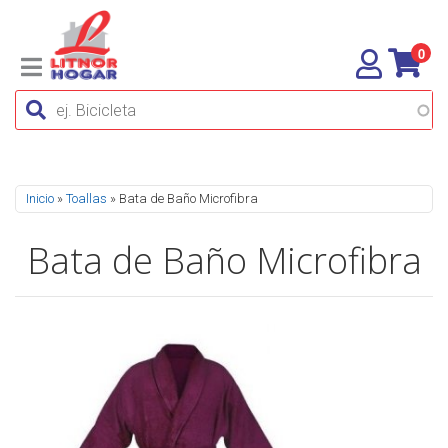
0
Se encuentra usted aquí
Inicio
»
Toallas
» Bata de Baño Microfibra
Bata de Baño Microfibra