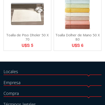
Toalla de Piso Dholer 50 X
Toalla Dolher de Mano 50 X
70
80
U$S 5
U$S 6
Locales
Empresa
Compra
Términos legales