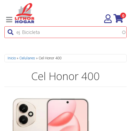
0
Se encuentra usted aquí
Inicio
»
Celulares
» Cel Honor 400
Cel Honor 400