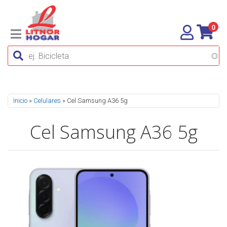
0
Se encuentra usted aquí
Inicio
»
Celulares
» Cel Samsung A36 5g
Cel Samsung A36 5g