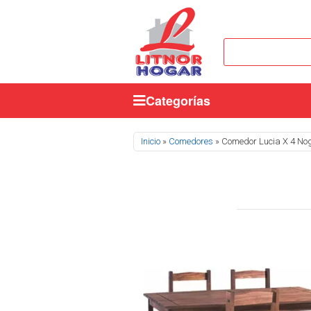
Categorías
Se encuentra usted aquí
Inicio
»
Comedores
» Comedor Lucia X 4 No