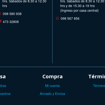
hrs. Sábados de 8.30 a 12.30
hrs. Sábados de 8.30 a 12.30
hrs
hrs y de 15.30 a 19 hrs
(Ingreso por casa central)
098 580 938
098 567 856
473 32808
sa
Compra
Términ
tros
Mi cuenta
Término
osotros
Armado y Envíos