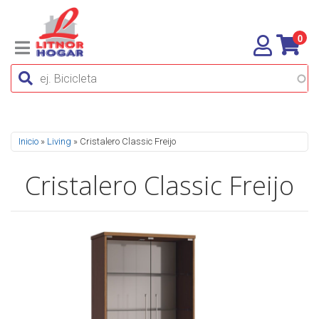
0
Se encuentra usted aquí
Inicio
»
Living
» Cristalero Classic Freijo
Cristalero Classic Freijo