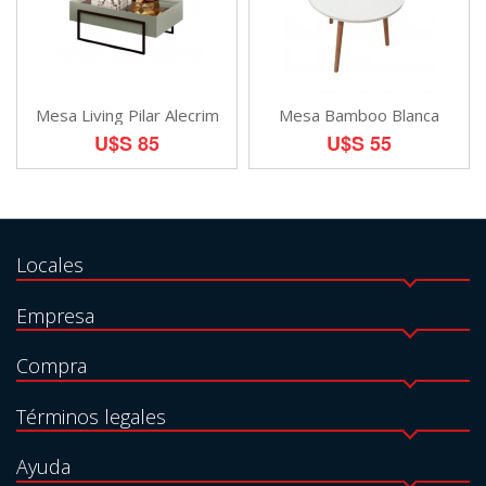
Mesa Living Pilar Alecrim
Mesa Bamboo Blanca
U$S 85
U$S 55
Locales
Empresa
Compra
Términos legales
Ayuda