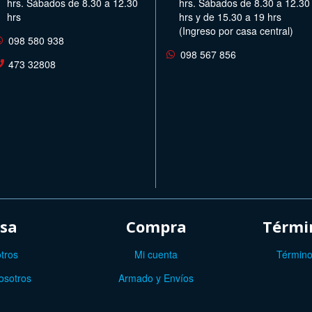
hrs. Sábados de 8.30 a 12.30
hrs. Sábados de 8.30 a 12.30
hrs
hrs y de 15.30 a 19 hrs
(Ingreso por casa central)
098 580 938
098 567 856
473 32808
sa
Compra
Términ
tros
Mi cuenta
Término
osotros
Armado y Envíos