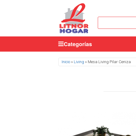
Categorías
Se encuentra usted aquí
Inicio
»
Living
» Mesa Living Pilar Ceniza