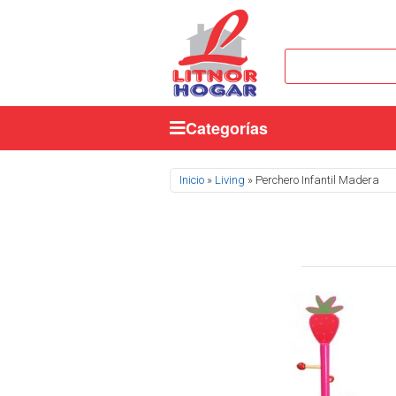
Categorías
Se encuentra usted aquí
Inicio
»
Living
» Perchero Infantil Madera