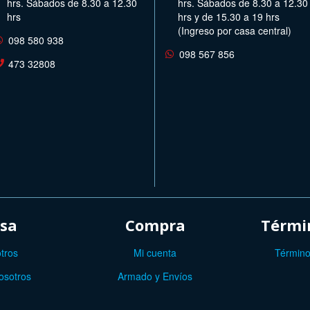
hrs. Sábados de 8.30 a 12.30
hrs. Sábados de 8.30 a 12.30
hrs
hrs y de 15.30 a 19 hrs
(Ingreso por casa central)
098 580 938
098 567 856
473 32808
sa
Compra
Términ
tros
Mi cuenta
Término
osotros
Armado y Envíos