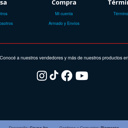
sa
Compra
Términ
tros
Mi cuenta
Término
osotros
Armado y Envíos
Conocé a nuestros vendedores y más de nuestros productos e
Desarrolla:
Grupo Ite
Gestiona y Comunica:
Pigmento