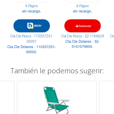
6 Pagos
6 Pagos
sin recargo.
sin recargo.
Cta.Cte Pesos - 110337231-
Cta.Cte Pesos - 32-1169629
Ct
Cta.Cte Dolares - 32-
00001
5101079955.
Cta.Cte Dolares - 110337231-
00002.
También le podemos sugerir: