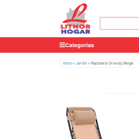
Categorías
Se encuentra usted aquí
Inicio
»
Jardín
» Reposera Gravuty Beige