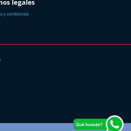
os legales
s y condiciones
n
Qué buscás?