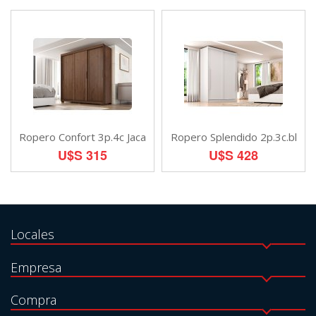
Ropero Confort 3p.4c Jaca
Ropero Splendido 2p.3c.bl
U$S 315
U$S 428
Locales
Empresa
Compra