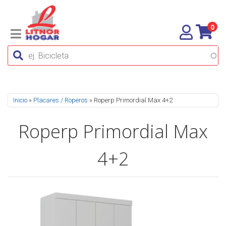
0
Se encuentra usted aquí
Inicio
»
Placares / Roperos
» Roperp Primordial Max 4+2
Roperp Primordial Max
4+2