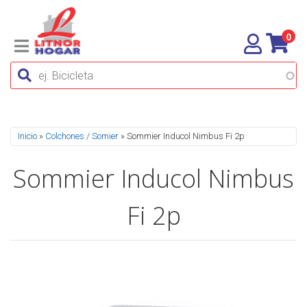
0
Se encuentra usted aquí
Inicio
»
Colchones / Somier
» Sommier Inducol Nimbus Fi 2p
Sommier Inducol Nimbus
Fi 2p