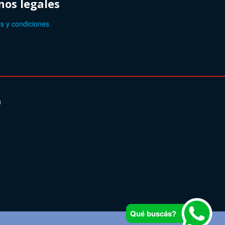
os legales
s y condiciones
n
Qué buscás?