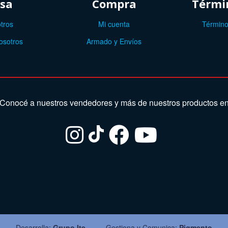
sa
Compra
Términ
tros
Mi cuenta
Término
osotros
Armado y Envíos
Conocé a nuestros vendedores y más de nuestros productos e
Desarrolla:
Grupo Ite
Gestiona y Comunica:
Pigmento