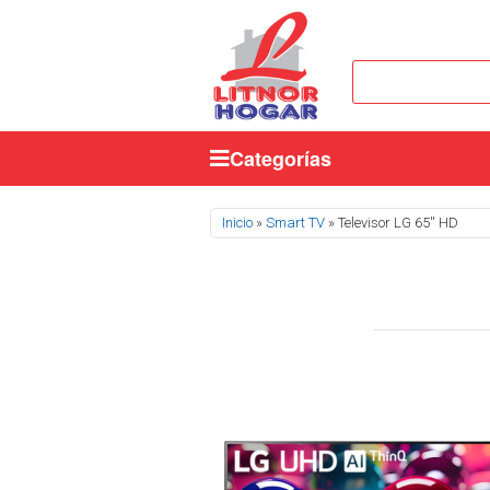
Categorías
Se encuentra usted aquí
Inicio
»
Smart TV
» Televisor LG 65'' HD