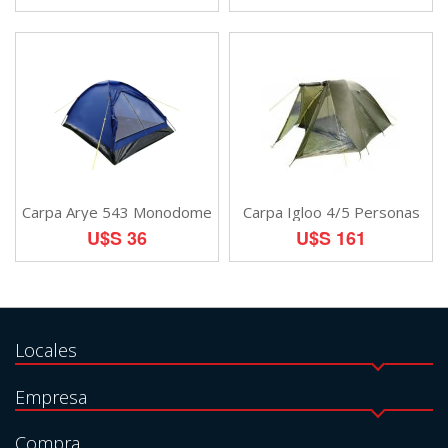
Carpa Arye 543 Monodome
Carpa Igloo 4/5 Personas
U$S 36
U$S 161
Locales
Empresa
Compra