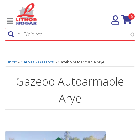
0
Se encuentra usted aquí
Inicio
»
Carpas / Gazebos
» Gazebo Autoarmable Arye
Gazebo Autoarmable
Arye