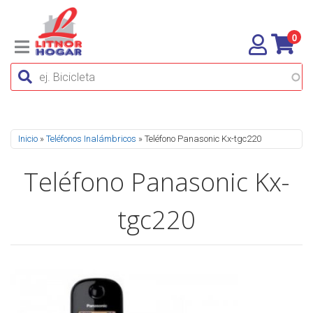
0
Se encuentra usted aquí
Inicio
»
Teléfonos Inalámbricos
» Teléfono Panasonic Kx-tgc220
Teléfono Panasonic Kx-
tgc220