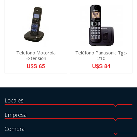
Telefono Motorola
Teléfono Panasonic Tgc-
Extension
210
U$S 65
U$S 84
Locales
Empresa
Compra